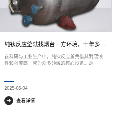
纯钛反应釜就找烟台一方环境，十年多行业经验，品质助力科研
在科研与工业生产中，纯钛反应釜凭借其耐腐蚀
性和强度高，成为众多领域的核心设备。烟···
2025-06-04
查看详情