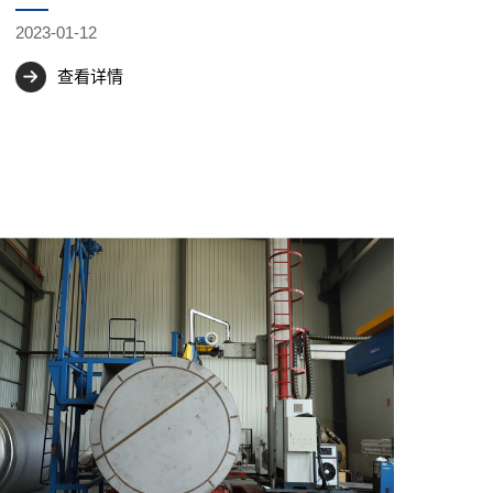
2023-01-12
查看详情