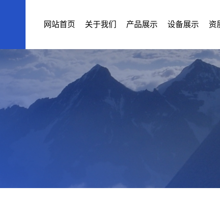
网站首页
关于我们
产品展示
设备展示
资