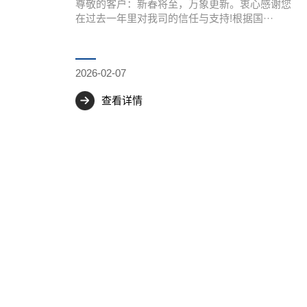
尊敬的客户：新春将至，万象更新。衷心感谢您
在过去一年里对我司的信任与支持!根据国···
2026-02-07
查看详情