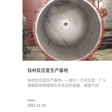
钛材反应釜生产基地
钛材反应釜生产基地——烟台一方反应釜：广义
理解即有物理或化学反应的容器，根据不同···
2021-11-19