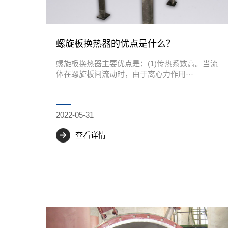
螺旋板换热器的优点是什么？
螺旋板换热器主要优点是：(1)传热系数高。当流
体在螺旋板间流动时，由于离心力作用···
2022-05-31
查看详情