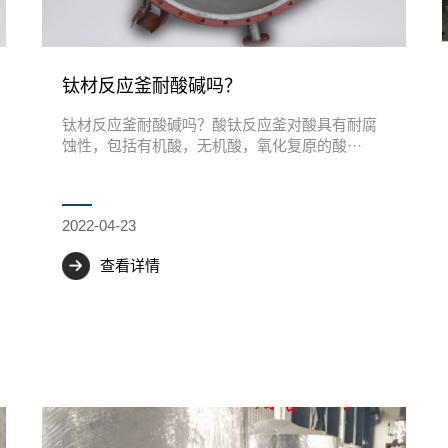
钛材反应釜耐酸碱吗？
钛材反应釜耐酸碱吗？酸钛反应釜对酸具有耐腐
蚀性，包括有机酸，无机酸，氧化复原的酸···
2022-04-23
查看详情