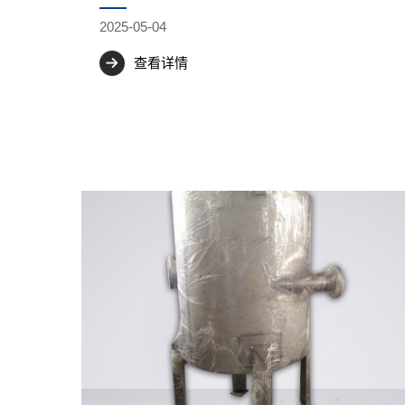
2025-05-04
查看详情